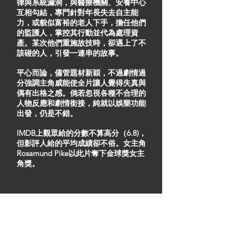
律與系統漏洞，與醫療機關、安養中心
互相勾結，專門針對年長失去自主能
力，或貌似富裕的老人下手，擔任他們
的監護人，掌控其行動並代為處理資
產。某次他們重施故技時，卻遇上了不
該碰的人，引發一連串的故事。
平心而論，儘管題材新穎，不過劇情過
分強調主角威能使全片讓人覺得失真與
偶有出格之感。倘若忽視各種不合理的
人物反應和劇情銜接，純就以娛樂功能
出發，仍是不錯。
IMDB上觀眾給的分數不算高分（6.8)，
但影評人給的平均成績卻不俗。女主角
Rosamund Pike以此片奪下金球獎女主
角獎。​