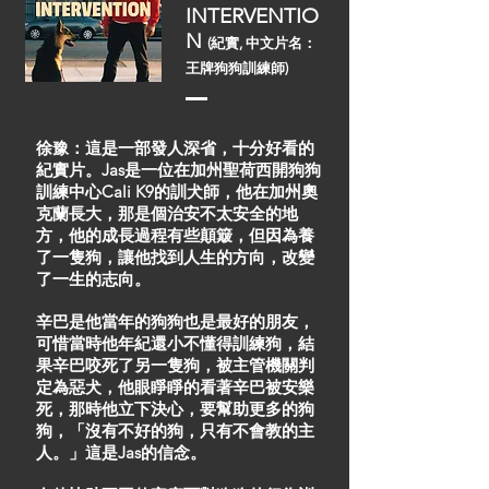
INTERVENTIO
N
(紀實, 中文片名：
王牌狗狗訓練師)
徐豫：這是一部發人深省，十分好看的
紀實片。Jas是一位在加州聖荷西開狗狗
訓練中心Cali K9的訓犬師，他在加州奧
克蘭長大，那是個治安不太安全的地
方，他的成長過程有些顛簸，但因為養
了一隻狗，讓他找到人生的方向，改變
了一生的志向。
辛巴是他當年的狗狗也是最好的朋友，
可惜當時他年紀還小不懂得訓練狗，結
果辛巴咬死了另一隻狗，被主管機關判
定為惡犬，他眼睜睜的看著辛巴被安樂
死，那時他立下決心，要幫助更多的狗
狗，「沒有不好的狗，只有不會教的主
人。」這是Jas的信念。