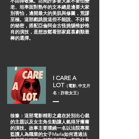
不由得敬佩。坊間許多要大家不要怕變
老、坦率面對熟年的文本總是邊要大家
別害怕，邊開最大的美肌與修圖，荒謬
至極。這部戲跳脫這些不能說、不好看
的秘密，搭配亞倫阿金古怪挑惕惟妙惟
肖的演技，是想放鬆看部家庭喜劇類最
棒的選擇。
I CARE A
LOT
（電影, 中文片
名：詐欺女王）
徐豫：這部電影精彩之處在於別出心裁
的主題以及女主角生動讓人氣得牙癢癢
的演技。故事主要環繞一名以法院專業
監護人為職業的女子Marla如何透過法