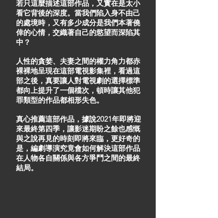
若只這麼描述這部作品，又實在是太小
看它背後的深度。當我們陷入身不由己
的處境時，又有多少成分是我們本著僥
倖的心情，交織著自己的慾望而深陷其
中？
人性的貪婪、夫妻之間的權力角力都赤
裸裸地呈現在這部電視影集裡，看過這
部之後，真要讓人對電視劇的選擇標準
都向上提升了一個檔次，頓時讓其他犯
罪類型的作品都相形失色。
真心推薦這部作品，據說2021年即將迎
來最終第四季，讓影迷期盼之餘也感慨
與之說再見的時刻即將來臨，更好奇的
是，編劇導演究竟會如何解決這部作品
在人物各自關係與各方爭鬥之間的最終
結局。​