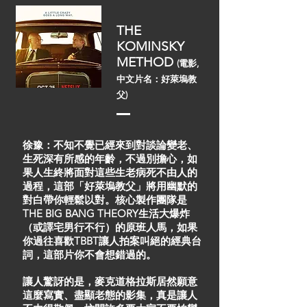
THE
KOMINSKY
METHOD
(電影,
中文片名：好萊塢教
父)
徐豫：不知不覺已經來到對談論變老、
生死深有所感的年齡，不過別擔心，如
果人生終將面對這些生老病死不由人的
過程，這部「好萊塢教父」將用幽默的
對白帶你輕鬆以對。核心製作團隊是
THE BIG BANG THEORY生活大爆炸
（或譯宅男行不行）的原班人馬，如果
你過往喜歡TBBT讓人拍案叫絕的經典台
詞，這部片你不會想錯過的。
讓人驚訝的是，麥克道格拉斯居然願意
這麼寫實、盡顯老態的影集，真是讓人